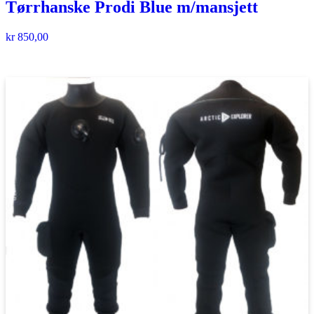
Tørrhanske Prodi Blue m/mansjett
kr
850,00