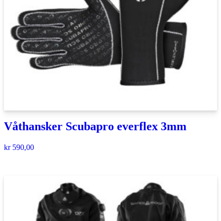
Våthansker Scubapro everflex 3mm
kr
590,00