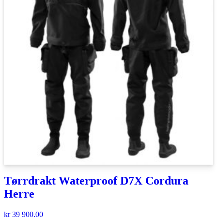
Tørrdrakt Waterproof D7X Cordura
Herre
kr
39 900,00