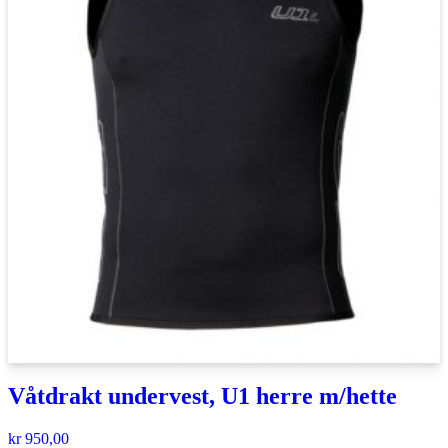
Våtdrakt undervest, U1 herre m/hette
kr
950,00