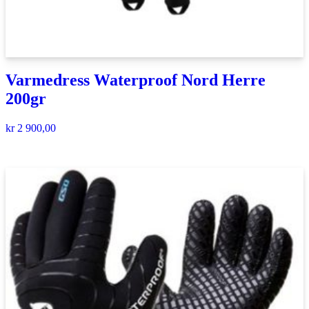
Varmedress Waterproof Nord Herre
200gr
kr
2 900,00