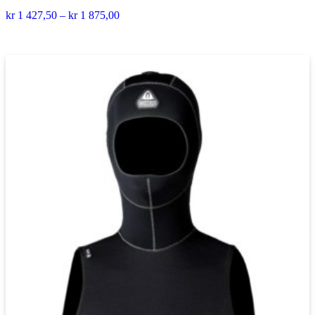
kr
1 427,50
–
kr
1 875,00