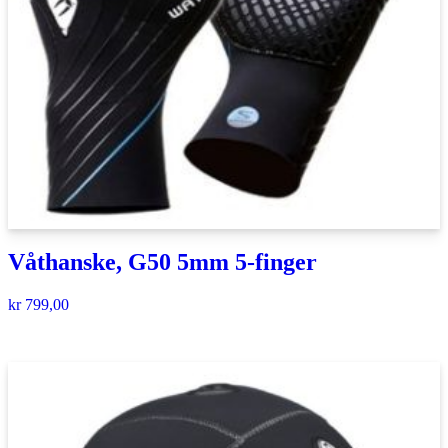
Våthanske, G50 5mm 5-finger
kr
799,00