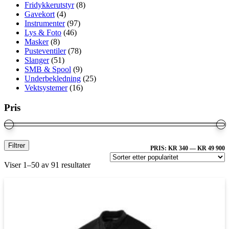
Fridykkerutstyr
(8)
Gavekort
(4)
Instrumenter
(97)
Lys & Foto
(46)
Masker
(8)
Pusteventiler
(78)
Slanger
(51)
SMB & Spool
(9)
Underbekledning
(25)
Vektsystemer
(16)
Pris
M
M
Filtrer
PRIS:
KR 340
—
KR 49 900
P
Sortert
Viser 1–50 av 91 resultater
etter
propularitet